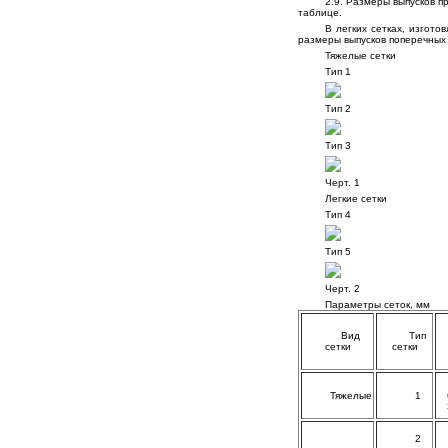
2.9. Размеры выпусков п
таблице.
В легких сетках, изгото
размеры выпусков поперечных 
Тяжелые сетки
Тип 1
Тип 2
Тип 3
Черт. 1
Легкие сетки
Тип 4
Тип 5
Черт. 2
Параметры сеток, мм
Вид
Тип
сетки
сетки
Тяжелые
1
2