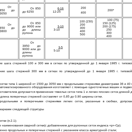
От
200
От 850
6-16
850 до
200*
до 6250
12-25
400
3050
100 (75)
100 (150)
От 850
150 (125)
От
200
до 9000 или
3-10
200 (175)
650 до
300
до длины
3-10
250
3800
400
рулона
300
500
400
От
3950 до
3-5
9000 или до
5-10
длины
рулона
ие шага стержней 100 и 300 мм в сетках по утвержденной до 1 января 1985 г. типов
ение шага стержней 300 мм в сетках по утвержденной до 1 января 1985 г. типовой
сетки типа 1 шириной от 1500 до 3050 мм с продольными стержнями диаметрами 36 и 40 
 автоматизированного оборудования изготовляют с помощью одноточечных машин и подве
готовителем допускается применение тяжелых сеток типа 1 и легких плоских сеток длиной 
5 длина поперечных стержней составляет от 0,85 до 0,90 ширины сетки.
родольными и поперечными стержнями легких сеток, указанные в скобках, допускае
 марками следующей структуры
тки (п.2.1);
е наименования сварной сетки(с добавлением для рулонных сеток индекса «р»-Ср);
венно продольных и поперечных стержней с указанием класса арматурной стали;