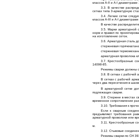
классов А-II и А-I диаметрами 
3.3. В качестве распред
сетках типа 3-арматурную стал
3.4. Легкие сетки след
классов А-III и А-I диаметрами
В качестве распределите
3.5. Марки арматурной 
норм и правил по проектирова
на изготовление сеток.
3.6. Арматурная сталь д
стержневая горячекатаная
стержневая термомеханич
арматурная проволока кла
3.7. Крестообразные со
14098-85.
Режимы сварки должны с
3.8. В сетках с рабочей
В сетках с рабочей арм
через два пересечения в шахм
В арматурной сетке до
подлежащих сварке.
3.9. Стержни в местах 
временное сопротивление раз
3.10. Требования к проч
Если к сварным соедин
предъявляют требования рав
арматурной проволоки или вр
3.11. Крестообразные с
м.
3.12. Стыковые соединен
Режимы сварки-по СН 39