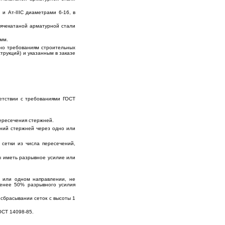
 и Ат-IIIC диаметрами 6-16, в
рячекатаной арматурной стали
мм.
сно требованиям строительных
трукций) и указанным в заказе
ветствии с требованиями ГОСТ
пересечения стержней.
ений стержней через одно или
сетки из числа пересечений,
ы иметь разрывное усилие или
х или одном направлении, не
менее 50% разрывного усилия
сбрасывании сеток с высоты 1
ОСТ 14098-85.