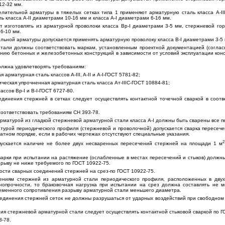
12-32 мм.
елительной арматуры в тяжелых сетках типа 1 применяют арматурную сталь класса А-III
ь класса А-II диаметрами 10-16 мм и класса А-I диаметрами 6-16 мм.
ует изготовлять из арматурной проволоки класса Вр-I диаметрами 3-5 мм, стержневой го
 6-10 мм.
льной арматуры допускается применять арматурную проволоку класса B-I диаметрами 3-5 
стали должны соответствовать маркам, установленным проектной документацией (согла
нию бетонных и железобетонных конструкций в зависимости от условий эксплуатации конс
олжна удовлетворять требованиям:
 арматурная сталь классов А-III, A-II и A-I-ГОСТ 5781-82;
еская упрочненная арматурная сталь класса Ат-IIIС-ГОСТ 10884-81;
ссов Вр-I и В-I-ГОСТ 6727-80.
единения стержней в сетках следует осуществлять контактной точечной сваркой в соот
оответствовать требованиям СН 393-78.
 арматурой из гладкой стержневой арматурной стали класса А-I должны быть сварены все 
атурой периодического профиля (стержневой и проволочной) допускается сварка пересеч
атном порядке, если в рабочих чертежах отсутствуют специальные указания.
2
пускается наличие не более двух несваренных пересечений стержней на площади 1 м
сварки при испытании на растяжение (ослабленные в местах пересечений и стыков) должн
рыву не ниже требуемого по ГОСТ 10922-75.
ности сварных соединений стержней на срез-по ГОСТ 10922-75.
ениям стержней из арматурной стали периодического профиля, расположенных в дву
нопрочности, то браковочная нагрузка при испытании на срез должна составлять не 
еменного сопротивления разрыву арматурной стали меньшего диаметра.
оединения стержней сеток не должны разрушаться от ударных воздействий при свободном 
ия стержневой арматурной стали следует осуществлять контактной стыковой сваркой по Г
3-78.