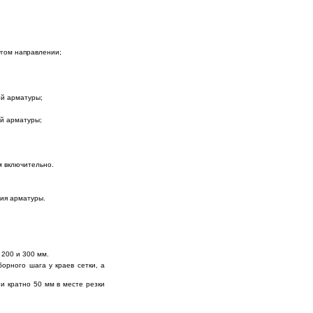
угом направлении;
ой арматуры;
й арматуры;
м включительно.
ия арматуры.
 200 и 300 мм.
орного шага у краев сетки, а
и кратно 50 мм в месте резки