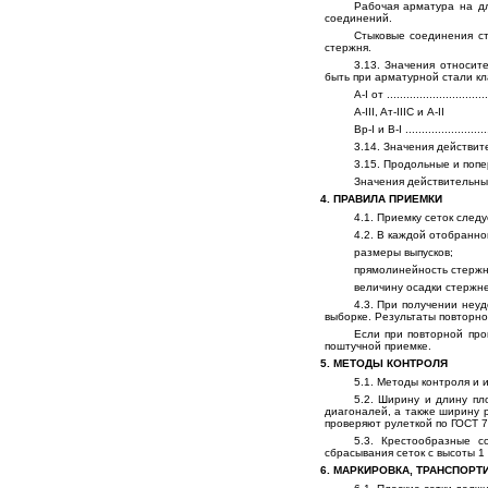
Рабочая арматура на дл
соединений.
Стыковые соединения с
стержня.
3.13. Значения относит
быть при арматурной стали кл
A-I от .............................
A-III, Aт-IIIC и 
Bp-I и B-I ........................
3.14. Значения действит
3.15. Продольные и поп
Значения действительны
4. ПРАВИЛА ПРИЕМКИ
4.1. Приемку сеток след
4.2. В каждой отобранно
размеры выпусков;
прямолинейность стержн
величину осадки стержне
4.3. При получении неу
выборке. Результаты повторно
Если при повторной про
поштучной приемке.
5. МЕТОДЫ КОНТРОЛЯ
5.1. Методы контроля и
5.2. Ширину и длину пл
диагоналей, а также ширину 
проверяют рулеткой по ГОСТ 7
5.3. Крестообразные с
сбрасывания сеток с высоты 1
6. МАРКИРОВКА, ТРАНСПОРТ