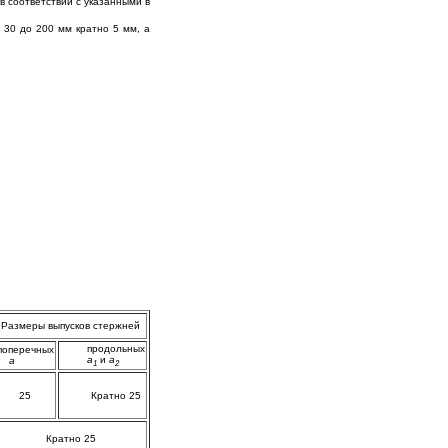
в соответствии с указанными в
т 30 до 200 мм кратно 5 мм, а
Размеры выпусков стержней
продольных
поперечных
а
и
а
а
1
2
25
Кратно 25
Кратно 25