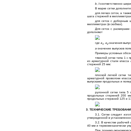
b
,
l
-соответственно шири
В марке сетки дополните
для легких сеток, а так
шага стержней в миллиметрах
для сеток с доборным 
миллиметрах (в скобках).
Для сеток с размерами 
дополняют
где
а
,
а
-значения выпу
1
2
а
-значение выпусков по
Примеры условных обоз
тяжелой сетки типа 1 с 
из арматурной стали класса 
стержней 25 мм:
плоской легкой сетки 
арматурной проволоки класс
выпусками продольных и попе
рулонной сетки типа 5
продольных стержней 200 м
продольных стержней 125 и 17
3. ТЕХНИЧЕСКИЕ ТРЕБОВАНИ
3.1. Сетки следует изг
утвержденной в установленно
3.2. В качестве рабочей
40 мм и термомеханически упр
При технико-экономичес