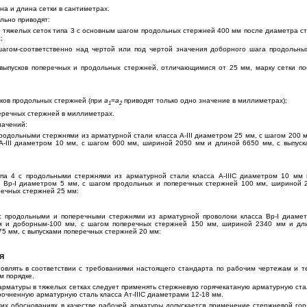
на и длина сетки в сантиметрах.
льно приводят:
же тяжелых сеток типа 3 с основным шагом продольных стержней 400 мм после диаметра с
;
шагом-соответственно над чертой или под чертой значения доборного шага продольны
выпусков поперечных и продольных стержней, отличающимися от 25 мм, марку сетки п
сков продольных стержней (при
а
=
а
приводят только одно значение в миллиметрах);
1
2
перечных стержней в миллиметрах.
начений:
продольными стержнями из арматурной стали класса А-III диаметром 25 мм, с шагом 200
А-III диаметром 10 мм, с шагом 600 мм, шириной 2050 мм и длиной 6650 мм, с выпус
типа 4 с продольными стержнями из арматурной стали класса А-IIIC диаметром 10 мм
а Вр-I диаметром 5 мм, с шагом продольных и поперечных стержней 100 мм, шириной 
речных стержней 25 мм:
 с продольными и поперечными стержнями из арматурной проволоки класса Вр-I диаме
м и доборным-100 мм, с шагом поперечных стержней 150 мм, шириной 2340 мм и дли
5 мм, с выпусками поперечных стержней 20 мм:
Я
отовлять в соответствии с требованиями настоящего стандарта по рабочим чертежам и т
м порядке.
 арматуры в тяжелых сетках следует применять стержневую горячекатаную арматурную стал
очненную арматурную сталь класса Ат-IIIC диаметрами 12-18 мм.
ких обоснованиях в качестве рабочей арматуры допускается применение стержневой го