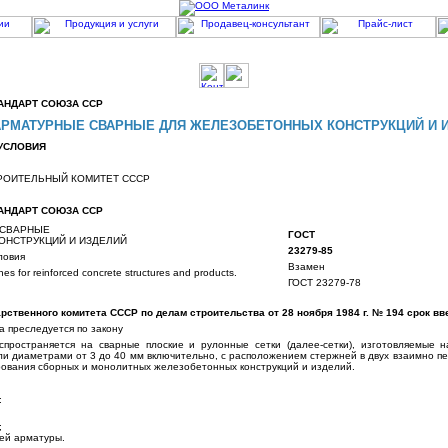
АНДАРТ СОЮЗА ССР
АРМАТУРНЫЕ СВАРНЫЕ ДЛЯ ЖЕЛЕЗОБЕТОННЫХ КОНСТРУКЦИЙ И 
УСЛОВИЯ
РОИТЕЛЬНЫЙ КОМИТЕТ СССР
АНДАРТ СОЮЗА ССР
 СВАРНЫЕ
ГОСТ
ОНСТРУКЦИЙ И ИЗДЕЛИЙ
23279-85
ловия
Взамен
es for reinforced concrete structures and products.
ГОСТ 23279-78
ственного комитета СССР по делам строительства от 28 ноября 1984 г. № 194 срок в
 преследуется по закону
пространяется на сварные плоские и рулонные сетки (далее-сетки), изготовляемые н
ли диаметрами от 3 до 40 мм включительно, с расположением стержней в двух взаимно п
ования сборных и монолитных железобетонных конструкций и изделий.
:
;
ей арматуры.