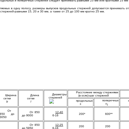
родольных и поперечных стержней следует принимать равными 25 мм или кратными 25 мм 
вляемых в одну полосу, размеры выпусков продольных стержней допускается принимать о
стержней-равными 15, 20 и 30 мм, а также от 25 до 100 мм кратно 25 мм.
Расстояние между стержнями
Диаметры
Ширина
Длина
(в осях)-шаг стержней
стержней
сетки
сетки
поперечных
продольных
b
l
s
s
1
От
От 850
12-40
650 до
200*
600**
до 9000
6-16
3050
От 850
12-25
200
200
до 5950
6-16