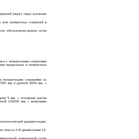
тержней (через тире) значение
х или поперечных стержней в
осле обозначения длины сетки
 мм и с поперечными стержнями
ками продольных и поперечных
 и поперечными стержнями из
2550 мм и длиной 6050 мм, с
тром 5 мм, с основным шагом
ной 120000 мм, с выпусками
ехнологической документации,
ь класса А-III диаметрами 12-
рячекатаной арматурной стали