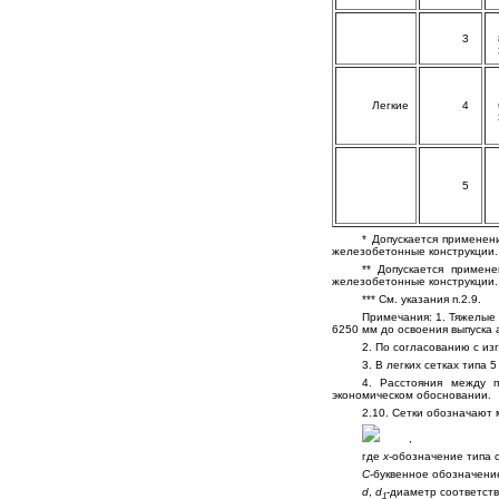
3
Легкие
4
5
* Допускается применен
железобетонные конструкции.
** Допускается примен
железобетонные конструкции.
*** См. указания п.2.9.
Примечания: 1. Тяжелые 
6250 мм до освоения выпуска
2. По согласованию с из
3. В легких сетках типа 
4. Расстояния между п
экономическом обосновании.
2.10. Сетки обозначают
,
где
x
-обозначение типа се
C
-буквенное обозначени
d
,
d
-диаметр соответст
1