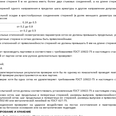
ине стержня 6 м не должна иметь более двух стыковых соединений, а на длине стерж
тержней одного направления в пределах шага арматуры в другом направлении допуска
ельной осадки в крестообразных соединениях стержней (в долях меньшего диаметра с
ассов:
.............................. 0,16 до 0,5
A-II от 0,2 до 0,8
.......................... от 0,2 до 0,5
ельных отклонений геометрических параметров сеток не должны превышать предельных, у
еречные стержни в сетках должны быть прямолинейными.
х отклонений от прямолинейности стержней не должны превышать 6 мм на длине стержня 
ует производить партиями в соответствии с требованиями ГОСТ 10922-75 и настоящего ста
й от партии сетке или рулоне дополнительно проверяют:
ей;
й.
довлетворительных результатов проверки хотя бы по одному из показателей проводят пов
й проверки распространяются на всю партию.
верке хотя бы одна сетка не удовлетворяет требованиям ГОСТ 10922-75 и настоящего с
 испытаний сеток должны соответствовать установленным ГОСТ 10922-75 и настоящим стан
оских сеток, шаг продольных и поперечных стержней, размеры выпусков, прямолинейнос
рулонной сетки, шаг продольных и поперечных ее стержней, размеры выпусков и прямоли
502-80 или металлической линейкой по ГОСТ 427-75.
оединения проверяют на ударное воздействие на постах изготовления и пакетирова
 м на бетонное основание или на металлические подкладки.
ИРОВАНИЕ И ХРАНЕНИЕ