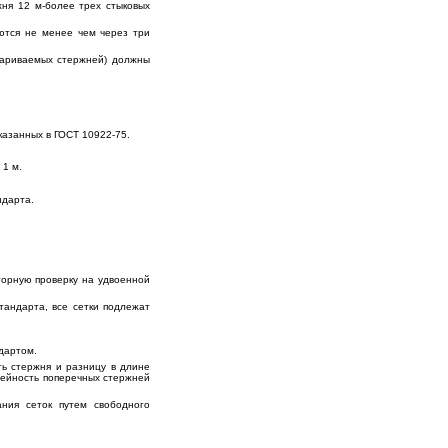
ня 12 м-более трех стыковых
ются не менее чем через три
вариваемых стержней) должны
казанных в ГОСТ 10922-75.
1 м.
ндарта.
торную проверку на удвоенной
тандарта, все сетки подлежат
дартом.
ть стержня и разницу в длине
нейность поперечных стержней
ния сеток путем свободного