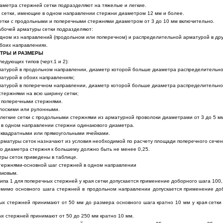
иаметра стержней сетки подразделяют на тяжелые и легкие.
т сетки, имеющие в одном направлении стержни диаметром 12 мм и более.
 сетки с продольными и поперечными стержнями диаметром от 3 до 10 мм включительно.
абочей арматуры сетки подразделяют:
одном из направлений (продольном или поперечном) и распределительной арматурой в др
боих направлениях.
ЕТРЫ И РАЗМЕРЫ
ледующих типов (черт.1 и 2):
матурой в продольном направлении, диаметр которой больше диаметра распределительн
атурой в обоих направлениях;
матурой в поперечном направлении, диаметр которой больше диаметра распределительно
стержнями на всю ширину сетки;
 поперечными стержнями.
плоскими или рулонными.
легкие сетки с продольными стержнями из арматурной проволоки диаметрами от 3 до 5 м
ь в одном направлении стержни одинакового диаметра.
с квадратными или прямоугольными ячейками.
арматуры сеток назначают из условия необходимой по расчету площади поперечного сечен
о диаметра стержня к большему должно быть не менее 0,25.
ы сеток приведены в таблице.
стержнями-основной шаг стержней в одном направлении
аковым.
 типа 1 для поперечных стержней у края сетки допускается применение доборного шага 100,
 помимо основного шага стержней в продольном направлении допускается применение доб
х стержней принимают от 50 мм до размера основного шага кратно 10 мм у края сетки 
х стержней принимают от 50 до 250 мм кратно 10 мм.