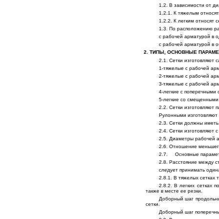
1.2. В зависимости от д
1.2.1. К тяжелым относя
1.2.2. К легким относят
1.3. По расположению р
с рабочей арматурой в 
с рабочей арматурой в о
2. ТИПЫ, ОСНОВНЫЕ ПАРАМ
2.1. Сетки изготовляют с
1-тяжелые с рабочей ар
2-тяжелые с рабочей арм
3-тяжелые с рабочей ар
4-легкие с поперечными 
5-легкие со смещенными
2.2. Сетки изготовляют 
Рулонными изготовляют 
2.3. Сетки должны имет
2.4. Сетки изготовляют 
2.5. Диаметры рабочей 
2.6. Отношение меньшег
2.7. Основные параметр
2.8. Расстояние между 
следует принимать один
2.8.1. В тяжелых сетках
2.8.2. В легких сетках
также в месте ее резки.
Доборный шаг продольны
сетки.
Доборный шаг поперечны