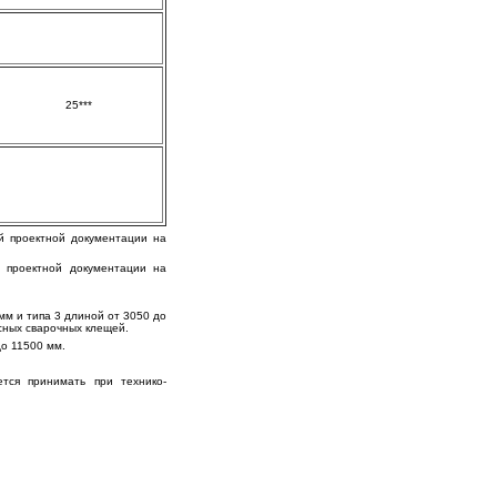
25***
ой проектной документации на
 проектной документации на
мм и типа 3 длиной от 3050 до
сных сварочных клещей.
до 11500 мм.
тся принимать при технико-