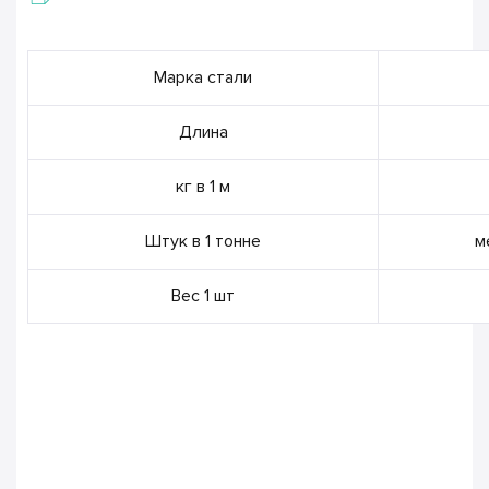
Марка стали
Длина
кг в 1 м
Штук в 1 тонне
м
Вес 1 шт