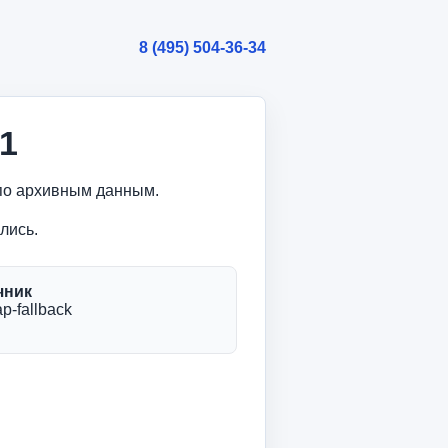
8 (495) 504-36-34
h1
а по архивным данным.
лись.
чник
p-fallback