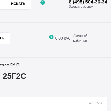
8 (495) 504-36-34
0
ИСКАТЬ
Заказать звонок
8 (495) 504-36-34
ции
Отзывы
Контакты
Заказать звонок
Личный
0
0.00
руб.
ТЬ
кабинет
метров 25Г2С
в 25Г2С
Арт. 32214