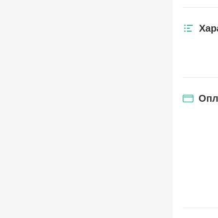
Хар
Опл