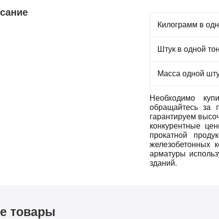
сание
Килограмм в од
Штук в одной то
Масса одной шт
Необходимо куп
обращайтесь за 
гарантируем высоч
конкурентные це
прокатной проду
железобетонных к
арматуры использ
зданий.
е товары