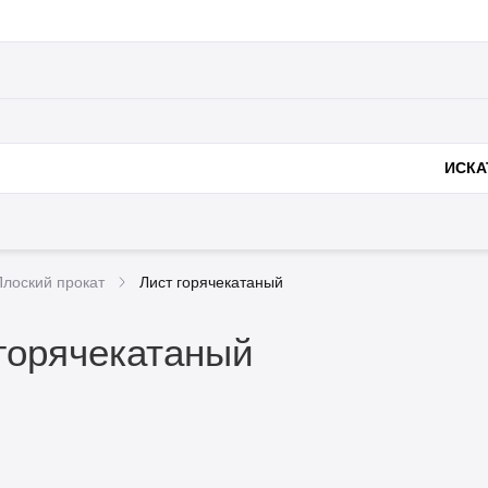
Полезное
Доставка и оплата
Металлоконструк
нии
ИСКА
Плоский прокат
Лист горячекатаный
горячекатаный