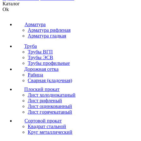
Каталог
Ok
Арматура
Арматура рифленая
Арматура гладкая
Труба
Трубы ВГП
Трубы ЭСВ
Трубы профильные
Дорожная сетка
Рабица
Сварная (кладочная)
Плоский прокат
Лист холоднокатаный
Лист рифленый
Лист оцинкованный
Лист горячекатаный
Сортовой прокат
Квадрат стальной
Круг металлический