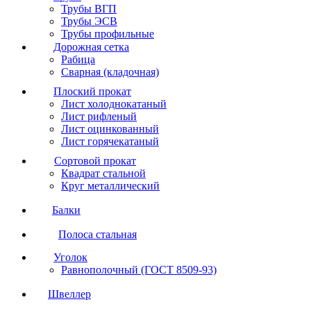
Трубы ВГП
Трубы ЭСВ
Трубы профильные
Дорожная сетка
Рабица
Сварная (кладочная)
Плоский прокат
Лист холоднокатаный
Лист рифленый
Лист оцинкованный
Лист горячекатаный
Сортовой прокат
Квадрат стальной
Круг металлический
Балки
Полоса стальная
Уголок
Равнополочный (ГОСТ 8509-93)
Швеллер