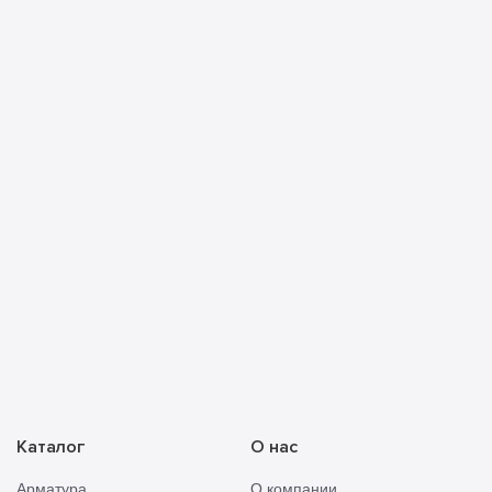
Я ознакомлен с
политикой конфиденциальности
и
принимаю её условия
Прикреп
Отправить
смету
Каталог
О нас
Арматура
О компании