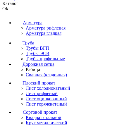
Каталог
Ok
Арматура
Арматура рифленая
Арматура гладкая
Труба
Трубы ВГП
Трубы ЭСВ
Трубы профильные
Дорожная сетка
Рабица
Сварная (кладочная)
Плоский прокат
Лист холоднокатаный
Лист рифленый
Лист оцинкованный
Лист горячекатаный
Сортовой прокат
Квадрат стальной
Круг металлический