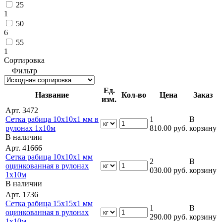
25
1
50
6
55
1
Сортировка
Фильтр
Ед.
Название
Кол-во
Цена
Заказ
изм.
Арт. 3472
Сетка рабица 10х10х1 мм в
1
В
рулонах 1х10м
810.00
руб.
корзину
В наличии
Арт. 41666
Сетка рабица 10х10х1 мм
2
В
оцинкованная в рулонах
030.00
руб.
корзину
1х10м
В наличии
Арт. 1736
Сетка рабица 15х15х1 мм
1
В
оцинкованная в рулонах
290.00
руб.
корзину
1х10м