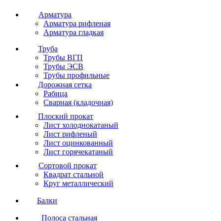
Арматура
Арматура рифленая
Арматура гладкая
Труба
Трубы ВГП
Трубы ЭСВ
Трубы профильные
Дорожная сетка
Рабица
Сварная (кладочная)
Плоский прокат
Лист холоднокатаный
Лист рифленый
Лист оцинкованный
Лист горячекатаный
Сортовой прокат
Квадрат стальной
Круг металлический
Балки
Полоса стальная