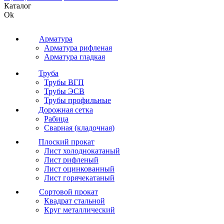
Каталог
Ok
Арматура
Арматура рифленая
Арматура гладкая
Труба
Трубы ВГП
Трубы ЭСВ
Трубы профильные
Дорожная сетка
Рабица
Сварная (кладочная)
Плоский прокат
Лист холоднокатаный
Лист рифленый
Лист оцинкованный
Лист горячекатаный
Сортовой прокат
Квадрат стальной
Круг металлический