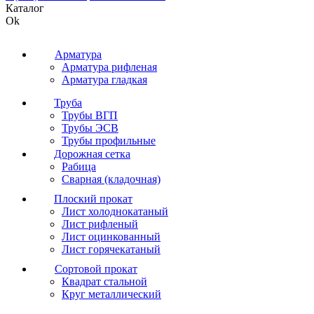
Каталог
Ok
Арматура
Арматура рифленая
Арматура гладкая
Труба
Трубы ВГП
Трубы ЭСВ
Трубы профильные
Дорожная сетка
Рабица
Сварная (кладочная)
Плоский прокат
Лист холоднокатаный
Лист рифленый
Лист оцинкованный
Лист горячекатаный
Сортовой прокат
Квадрат стальной
Круг металлический