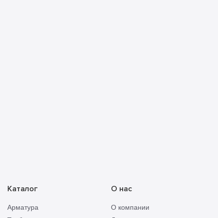
Я ознакомлен с
политикой конфиденциальности
и
принимаю её условия
Прикреп
Отправить
смету
Каталог
О нас
Арматура
О компании