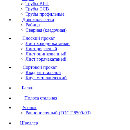
Трубы ВГП
Трубы ЭСВ
Трубы профильные
Дорожная сетка
Рабица
Сварная (кладочная)
Плоский прокат
Лист холоднокатаный
Лист рифленый
Лист оцинкованный
Лист горячекатаный
Сортовой прокат
Квадрат стальной
Круг металлический
Балки
Полоса стальная
Уголок
Равнополочный (ГОСТ 8509-93)
Швеллер