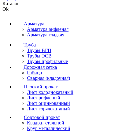
Каталог
Ok
Арматура
Арматура рифленая
Арматура гладкая
Труба
Трубы ВГП
Трубы ЭСВ
Трубы профильные
Дорожная сетка
Рабица
Сварная (кладочная)
Плоский прокат
Лист холоднокатаный
Лист рифленый
Лист оцинкованный
Лист горячекатаный
Сортовой прокат
Квадрат стальной
Круг металлический