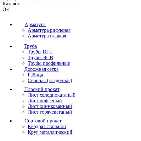
Каталог
Ok
Арматура
Арматура рифленая
Арматура гладкая
Труба
Трубы ВГП
Трубы ЭСВ
Трубы профильные
Дорожная сетка
Рабица
Сварная (кладочная)
Плоский прокат
Лист холоднокатаный
Лист рифленый
Лист оцинкованный
Лист горячекатаный
Сортовой прокат
Квадрат стальной
Круг металлический