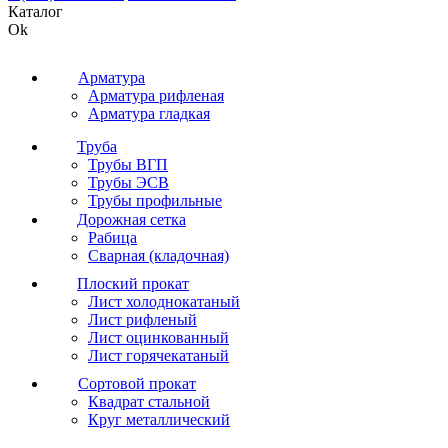
Каталог
Ok
Арматура
Арматура рифленая
Арматура гладкая
Труба
Трубы ВГП
Трубы ЭСВ
Трубы профильные
Дорожная сетка
Рабица
Сварная (кладочная)
Плоский прокат
Лист холоднокатаный
Лист рифленый
Лист оцинкованный
Лист горячекатаный
Сортовой прокат
Квадрат стальной
Круг металлический