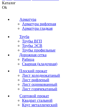
Каталог
Ok
Арматура
Арматура рифленая
Арматура гладкая
Труба
Трубы ВГП
Трубы ЭСВ
Трубы профильные
Дорожная сетка
Рабица
Сварная (кладочная)
Плоский прокат
Лист холоднокатаный
Лист рифленый
Лист оцинкованный
Лист горячекатаный
Сортовой прокат
Квадрат стальной
Круг металлический