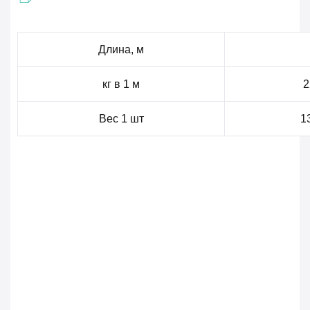
Длина, м
кг в 1 м
2
Вес 1 шт
1