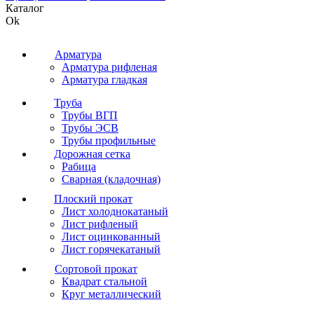
Каталог
Ok
Арматура
Арматура рифленая
Арматура гладкая
Труба
Трубы ВГП
Трубы ЭСВ
Трубы профильные
Дорожная сетка
Рабица
Сварная (кладочная)
Плоский прокат
Лист холоднокатаный
Лист рифленый
Лист оцинкованный
Лист горячекатаный
Сортовой прокат
Квадрат стальной
Круг металлический