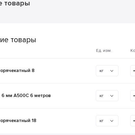
е товары
ие товары
Ед. изм.
К
горячекатный 8
кг
 6 мм А500С 6 метров
кг
горячекатный 18
кг