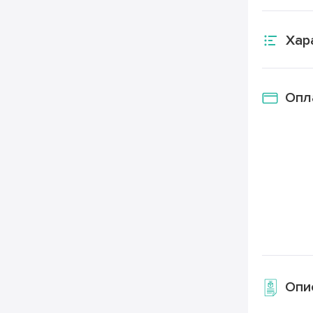
Хар
Опл
Опи