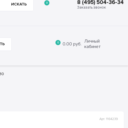
8 (495) 504-36-34
0
ИСКАТЬ
Заказать звонок
8 (495) 504-36-34
ции
Отзывы
Контакты
Заказать звонок
Личный
0
0.00
руб.
ТЬ
кабинет
30
Арт. 1164239