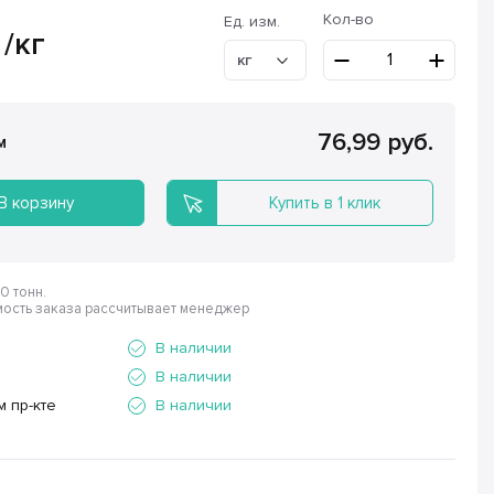
Кол-во
Ед. изм.
/кг
кг
76,99 руб.
 м
В корзину
Купить в 1 клик
0 тонн.
ость заказа рассчитывает менеджер
В наличии
В наличии
м пр-кте
В наличии