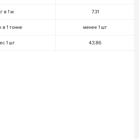
кг в 1 м
7.31
 в 1 тонне
менее 1 шт
ес 1 шт
43,86