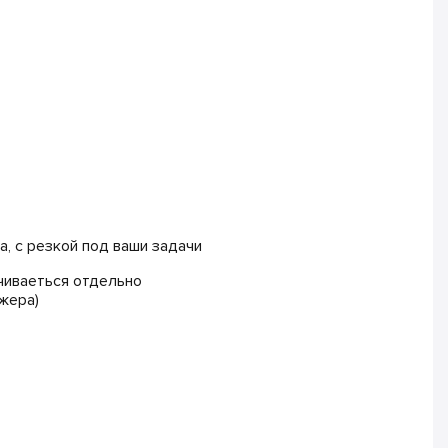
, с резкой под ваши задачи
чиваеться отдельно
жера)