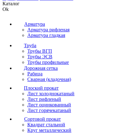
Каталог
Ok
Арматура
Арматура рифленая
Арматура гладкая
Труба
Трубы ВГП
Трубы ЭСВ
Трубы профильные
Дорожная сетка
Рабица
Сварная (кладочная)
Плоский прокат
Лист холоднокатаный
Лист рифленый
Лист оцинкованный
Лист горячекатаный
Сортовой прокат
Квадрат стальной
Круг металлический