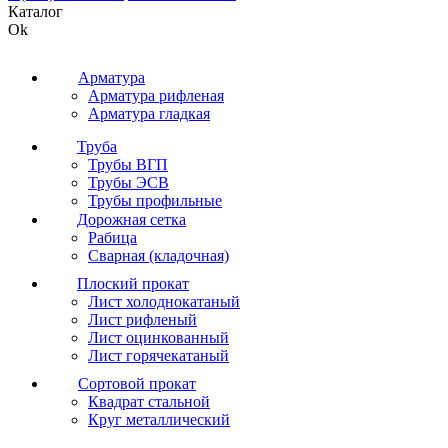
Каталог
Ok
Арматура
Арматура рифленая
Арматура гладкая
Труба
Трубы ВГП
Трубы ЭСВ
Трубы профильные
Дорожная сетка
Рабица
Сварная (кладочная)
Плоский прокат
Лист холоднокатаный
Лист рифленый
Лист оцинкованный
Лист горячекатаный
Сортовой прокат
Квадрат стальной
Круг металлический