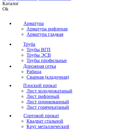
Каталог
Ok
Арматура
Арматура рифленая
Арматура гладкая
Труба
Трубы ВГП
Трубы ЭСВ
Трубы профильные
Дорожная сетка
Рабица
Сварная (кладочная)
Плоский прокат
Лист холоднокатаный
Лист рифленый
Лист оцинкованный
Лист горячекатаный
Сортовой прокат
Квадрат стальной
Круг металлический