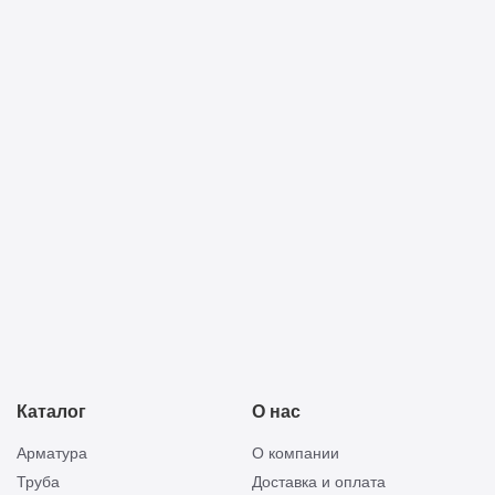
Я ознакомлен с
политикой конфиденциальности
и
принимаю её условия
Прикреп
Отправить
смету
Каталог
О нас
Арматура
О компании
Труба
Доставка и оплата