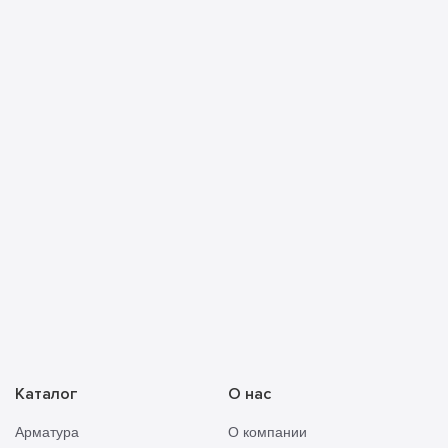
Я ознакомлен с
политикой конфиденциальности
и
принимаю её условия
Прикреп
Отправить
смету
Каталог
О нас
Арматура
О компании