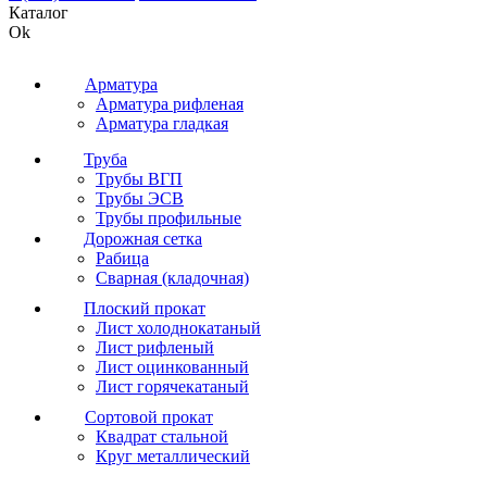
Каталог
Ok
Арматура
Арматура рифленая
Арматура гладкая
Труба
Трубы ВГП
Трубы ЭСВ
Трубы профильные
Дорожная сетка
Рабица
Сварная (кладочная)
Плоский прокат
Лист холоднокатаный
Лист рифленый
Лист оцинкованный
Лист горячекатаный
Сортовой прокат
Квадрат стальной
Круг металлический