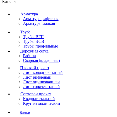
Каталог
Арматура
Арматура рифленая
Арматура гладкая
Труба
Трубы ВГП
Трубы ЭСВ
Трубы профильные
Дорожная сетка
Рабица
Сварная (кладочная)
Плоский прокат
Лист холоднокатаный
Лист рифленый
Лист оцинкованный
Лист горячекатаный
Сортовой прокат
Квадрат стальной
Круг металлический
Балки