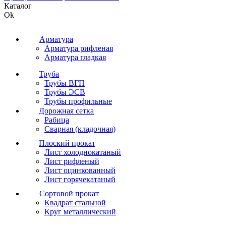
Каталог
Ok
Арматура
Арматура рифленая
Арматура гладкая
Труба
Трубы ВГП
Трубы ЭСВ
Трубы профильные
Дорожная сетка
Рабица
Сварная (кладочная)
Плоский прокат
Лист холоднокатаный
Лист рифленый
Лист оцинкованный
Лист горячекатаный
Сортовой прокат
Квадрат стальной
Круг металлический