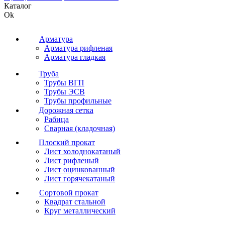
Каталог
Ok
Арматура
Арматура рифленая
Арматура гладкая
Труба
Трубы ВГП
Трубы ЭСВ
Трубы профильные
Дорожная сетка
Рабица
Сварная (кладочная)
Плоский прокат
Лист холоднокатаный
Лист рифленый
Лист оцинкованный
Лист горячекатаный
Сортовой прокат
Квадрат стальной
Круг металлический