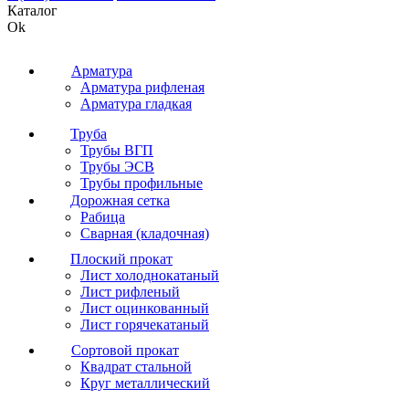
Каталог
Ok
Арматура
Арматура рифленая
Арматура гладкая
Труба
Трубы ВГП
Трубы ЭСВ
Трубы профильные
Дорожная сетка
Рабица
Сварная (кладочная)
Плоский прокат
Лист холоднокатаный
Лист рифленый
Лист оцинкованный
Лист горячекатаный
Сортовой прокат
Квадрат стальной
Круг металлический