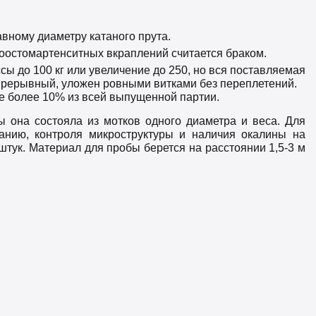
авному диаметру катаного прута.
роостомартенситных вкраплений считается браком.
сы до 100 кг или увеличение до 250, но вся поставляемая
епрерывный, уложен ровными витками без переплетений.
не более 10% из всей выпущенной партии.
 она состояла из мотков одного диаметра и веса. Для
ибанию, контроля микроструктуры и наличия окалины на
штук. Материал для пробы берется на расстоянии 1,5-3 м
 заказа