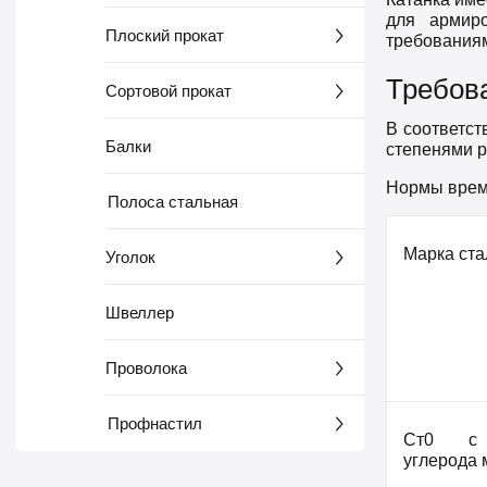
для армиро
Плоский прокат
требованиям
Требов
Сортовой прокат
В соответст
Балки
степенями р
Нормы врем
Полоса стальная
Марка ста
Уголок
Швеллер
Проволока
Профнастил
Ст0 с 
углерода