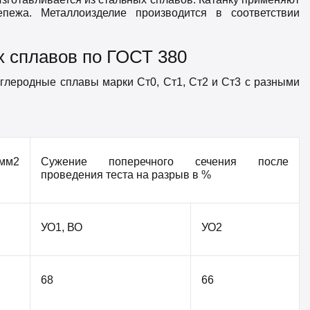
епежа. Металлоизделие производится в соответствии
х сплавов по ГОСТ 380
углеродные сплавы марки Ст0, Ст1, Ст2 и Ст3 с разными
мм2
Сужение поперечного сечения после
проведения теста на разрыв в %
УО1, ВО
УО2
68
66