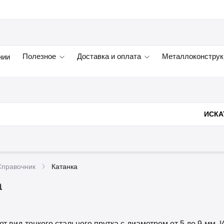
Полезное
Доставка и оплата
Металлоконструк
нии
ИСКА
Справочник
Катанка
а
ет вид тонкого стального прутка с диаметром от 5 до 9 мм.