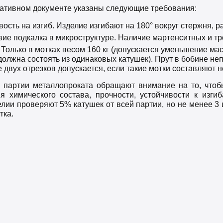
ативном документе указаны следующие требования:
вость на изгиб. Изделие изгибают на 180° вокруг стержня, р
вие подкалка в микроструктуре. Наличие мартенситных и т
 Только в мотках весом 160 кг (допускается уменьшение мас
должна состоять из одинаковых катушек). Прут в бобине н
 двух отрезков допускается, если такие мотки составляют 
 партии металлопроката обращают внимание на то, чтобы
ия химического состава, прочности, устойчивости к изг
лии проверяют 5% катушек от всей партии, но не менее 3 
тка.
Описание