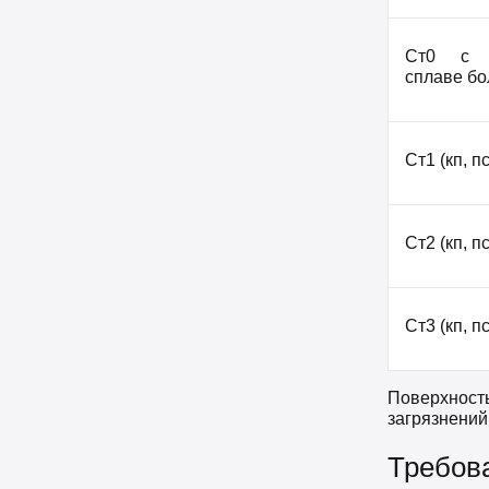
Ст0 с 
сплаве б
Ст1 (кп, пс
Ст2 (кп, пс
Ст3 (кп, пс
Поверхност
загрязнений
Требова