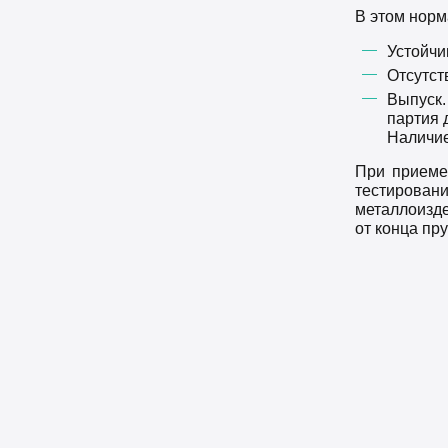
В этом норм
Устойчи
Отсутст
Выпуск.
партия 
Наличие
При приеме
тестирован
металлоизде
от конца пру
Имя Фамилия *