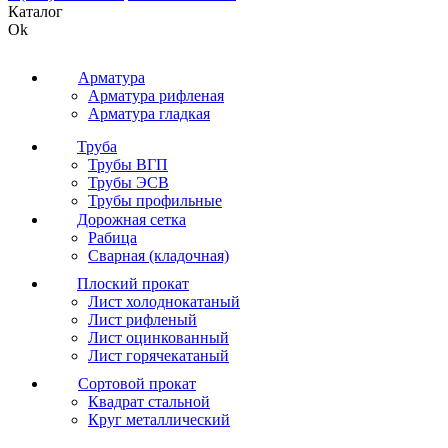
Каталог
Ok
Арматура
Арматура рифленая
Арматура гладкая
Труба
Трубы ВГП
Трубы ЭСВ
Трубы профильные
Дорожная сетка
Рабица
Сварная (кладочная)
Плоский прокат
Лист холоднокатаный
Лист рифленый
Лист оцинкованный
Лист горячекатаный
Сортовой прокат
Квадрат стальной
Круг металлический