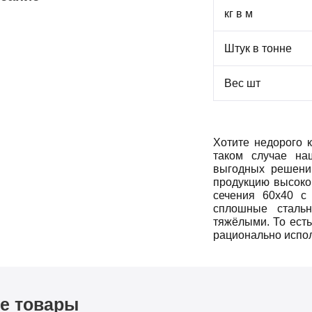
кг в м
Штук в тонне
Вес шт
Хотите недорого 
таком случае на
выгодных решени
продукцию высоког
сечения 60х40 с
сплошные сталь
тяжёлыми. То есть
рационально испол
е товары