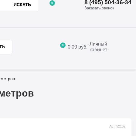
8 (495) 504-36-34
0
ИСКАТЬ
Заказать звонок
8 (495) 504-36-34
ции
Отзывы
Контакты
Заказать звонок
Личный
0
0.00
руб.
ТЬ
кабинет
 метров
 метров
Арт. 52162