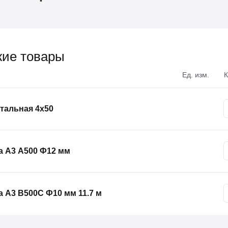
ие товары
Ед. изм.
К
тальная 4х50
а А3 А500 Ф12 мм
 А3 В500С Ф10 мм 11.7 м