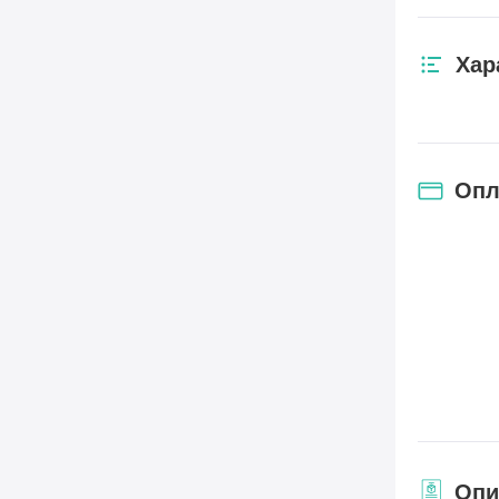
Хар
Опл
Опи