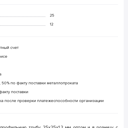
25
12
тный счет
фисе
а
 50% по факту поставки металлопроката
факту поставки
жа после проверки платежеспособности организации
профильную трубу 25х25х1.2 мм оптом и в розницу с