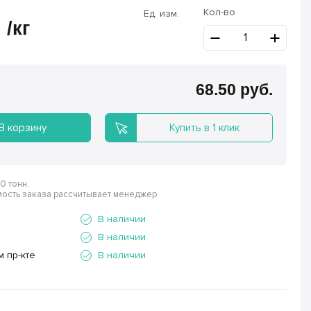
Кол-во
Ед. изм.
.
/кг
68.50
руб.
В корзину
Купить в 1 клик
0 тонн.
ость заказа рассчитывает менеджер
В наличии
В наличии
м пр-кте
В наличии