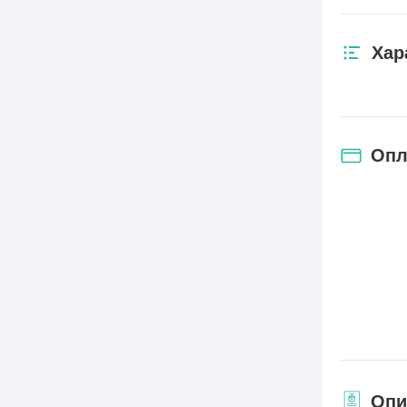
Хар
Опл
Опи