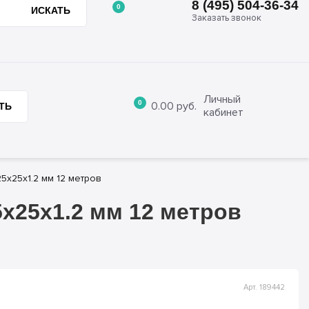
8 (495) 504-36-34
0
ИСКАТЬ
Заказать звонок
8 (495) 504-36-34
ции
Отзывы
Контакты
Заказать звонок
Личный
0
0.00
руб.
ТЬ
кабинет
5х25х1.2 мм 12 метров
х25х1.2 мм 12 метров
Арт. 189442