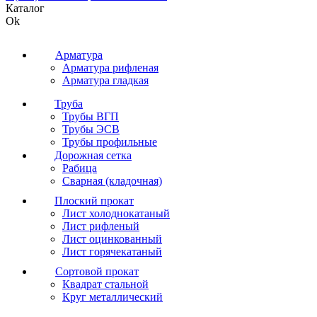
Каталог
Ok
Арматура
Арматура рифленая
Арматура гладкая
Труба
Трубы ВГП
Трубы ЭСВ
Трубы профильные
Дорожная сетка
Рабица
Сварная (кладочная)
Плоский прокат
Лист холоднокатаный
Лист рифленый
Лист оцинкованный
Лист горячекатаный
Сортовой прокат
Квадрат стальной
Круг металлический