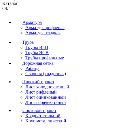
Каталог
Ok
Арматура
Арматура рифленая
Арматура гладкая
Труба
Трубы ВГП
Трубы ЭСВ
Трубы профильные
Дорожная сетка
Рабица
Сварная (кладочная)
Плоский прокат
Лист холоднокатаный
Лист рифленый
Лист оцинкованный
Лист горячекатаный
Сортовой прокат
Квадрат стальной
Круг металлический