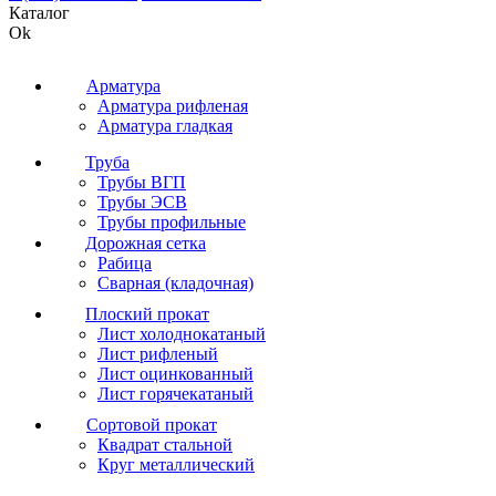
Каталог
Ok
Арматура
Арматура рифленая
Арматура гладкая
Труба
Трубы ВГП
Трубы ЭСВ
Трубы профильные
Дорожная сетка
Рабица
Сварная (кладочная)
Плоский прокат
Лист холоднокатаный
Лист рифленый
Лист оцинкованный
Лист горячекатаный
Сортовой прокат
Квадрат стальной
Круг металлический