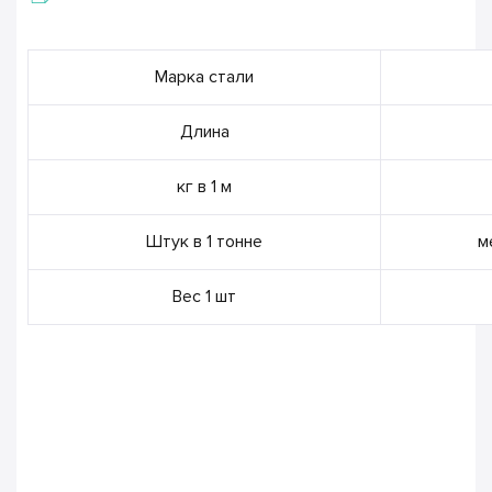
Марка стали
Длина
кг в 1 м
Штук в 1 тонне
м
Вес 1 шт