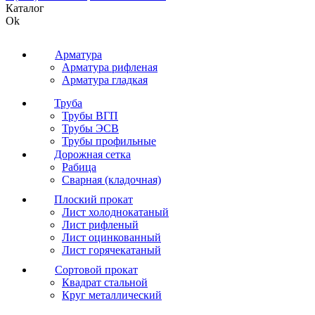
Каталог
Ok
Арматура
Арматура рифленая
Арматура гладкая
Труба
Трубы ВГП
Трубы ЭСВ
Трубы профильные
Дорожная сетка
Рабица
Сварная (кладочная)
Плоский прокат
Лист холоднокатаный
Лист рифленый
Лист оцинкованный
Лист горячекатаный
Сортовой прокат
Квадрат стальной
Круг металлический