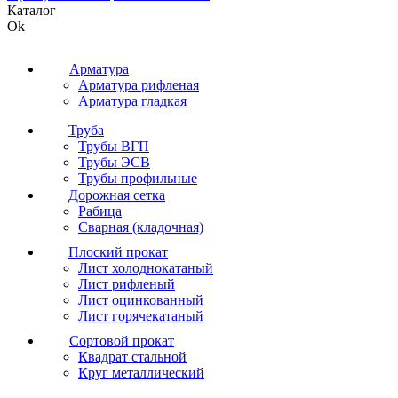
Каталог
Ok
Арматура
Арматура рифленая
Арматура гладкая
Труба
Трубы ВГП
Трубы ЭСВ
Трубы профильные
Дорожная сетка
Рабица
Сварная (кладочная)
Плоский прокат
Лист холоднокатаный
Лист рифленый
Лист оцинкованный
Лист горячекатаный
Сортовой прокат
Квадрат стальной
Круг металлический