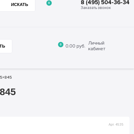
8 (495) 504-36-34
0
ИСКАТЬ
Заказать звонок
8 (495) 504-36-34
ции
Отзывы
Контакты
Заказать звонок
Личный
0
0.00
руб.
ТЬ
кабинет
45×845
845
Арт. 4535