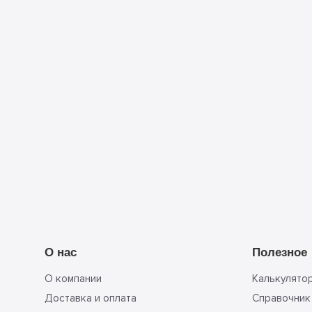
 с
политикой конфиденциальности
и принимаю её условия
Прикрепить
смету
О нас
Полезное
О компании
Калькулято
Доставка и оплата
Справочник