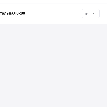
тальная 8х80
кг
Описани