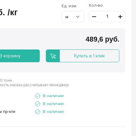
Кол-во
Ед. изм.
б.
/кг
м
489,6 руб.
В корзину
Купить в 1 клик
0 тонн.
ость заказа рассчитывает менеджер
В наличии
В наличии
м пр-кте
В наличии