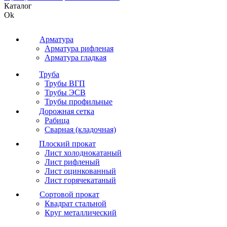
Каталог
Ok
Арматура
Арматура рифленая
Арматура гладкая
Труба
Трубы ВГП
Трубы ЭСВ
Трубы профильные
Дорожная сетка
Рабица
Сварная (кладочная)
Плоский прокат
Лист холоднокатаный
Лист рифленый
Лист оцинкованный
Лист горячекатаный
Сортовой прокат
Квадрат стальной
Круг металлический