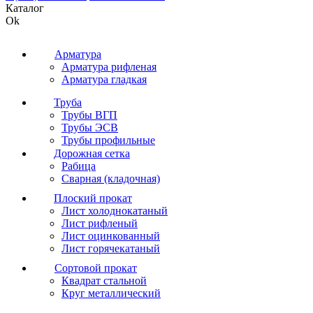
Каталог
Ok
Арматура
Арматура рифленая
Арматура гладкая
Труба
Трубы ВГП
Трубы ЭСВ
Трубы профильные
Дорожная сетка
Рабица
Сварная (кладочная)
Плоский прокат
Лист холоднокатаный
Лист рифленый
Лист оцинкованный
Лист горячекатаный
Сортовой прокат
Квадрат стальной
Круг металлический