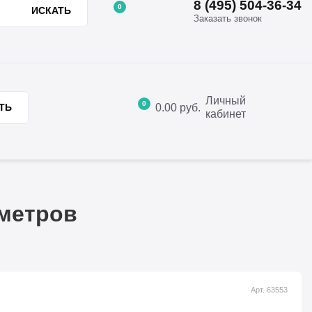
8 (495) 504-36-34
0
ИСКАТЬ
Заказать звонок
8 (495) 504-36-34
ции
Отзывы
Контакты
Заказать звонок
Личный
0
0.00
руб.
ТЬ
кабинет
 метров
Арт. 63553