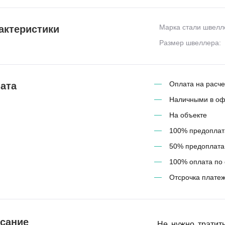
Марка стали швелл
актеристики
Размер швеллера:
Оплата на расче
ата
Наличными в о
На объекте
100% предоплат
50% предоплата,
100% оплата по 
Отсрочка платеж
сание
Не нужно тратит