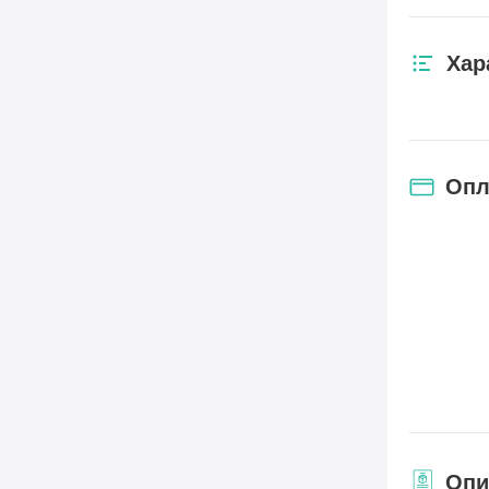
Хар
Опл
Опи