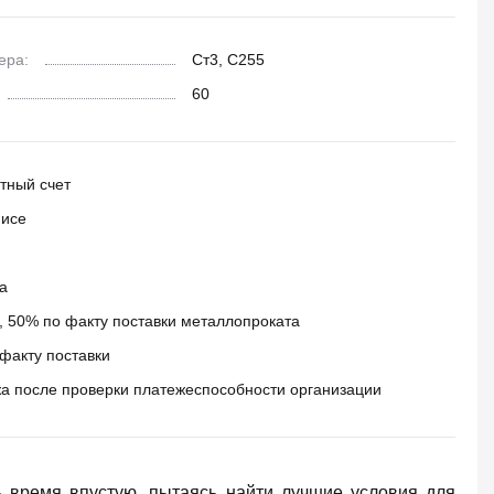
ера:
Ст3, С255
60
тный счет
фисе
а
 50% по факту поставки металлопроката
факту поставки
а после проверки платежеспособности организации
ь время впустую, пытаясь найти лучшие условия для