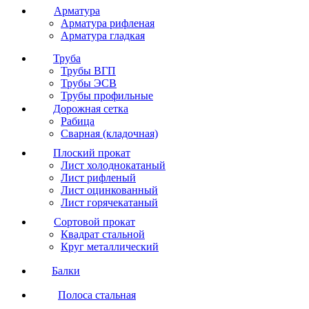
Арматура
Арматура рифленая
Арматура гладкая
Труба
Трубы ВГП
Трубы ЭСВ
Трубы профильные
Дорожная сетка
Рабица
Сварная (кладочная)
Плоский прокат
Лист холоднокатаный
Лист рифленый
Лист оцинкованный
Лист горячекатаный
Сортовой прокат
Квадрат стальной
Круг металлический
Балки
Полоса стальная