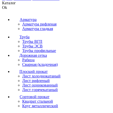
Каталог
Ok
Арматура
Арматура рифленая
Арматура гладкая
Труба
Трубы ВГП
Трубы ЭСВ
Трубы профильные
Дорожная сетка
Рабица
Сварная (кладочная)
Плоский прокат
Лист холоднокатаный
Лист рифленый
Лист оцинкованный
Лист горячекатаный
Сортовой прокат
Квадрат стальной
Круг металлический