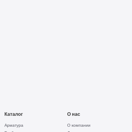
Я ознакомлен с
политикой конфиденциальности
и
принимаю её условия
Прикреп
Отправить
смету
Каталог
О нас
Арматура
О компании