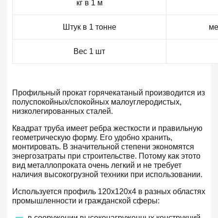
кг в 1 м
Штук в 1 тонне
ме
Вес 1 шт
Профильный прокат горячекатаный производится из
полуспокойных/спокойных малоуглеродистых,
низколегированных сталей.
Квадрат труба имеет ребра жесткости и правильную
геометрическую форму. Его удобно хранить,
монтировать. В значительной степени экономятся
энергозатраты при строительстве. Потому как этото
вид металлопроката очень легкий и не требует
наличия высокогрузной техники при использовании.
Используется профиль 120х120х4 в разных областях
промышленности и гражданской сферы:
в сооружении высоконагруженных конструкций