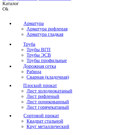
Каталог
Ok
Арматура
Арматура рифленая
Арматура гладкая
Труба
Трубы ВГП
Трубы ЭСВ
Трубы профильные
Дорожная сетка
Рабица
Сварная (кладочная)
Плоский прокат
Лист холоднокатаный
Лист рифленый
Лист оцинкованный
Лист горячекатаный
Сортовой прокат
Квадрат стальной
Круг металлический