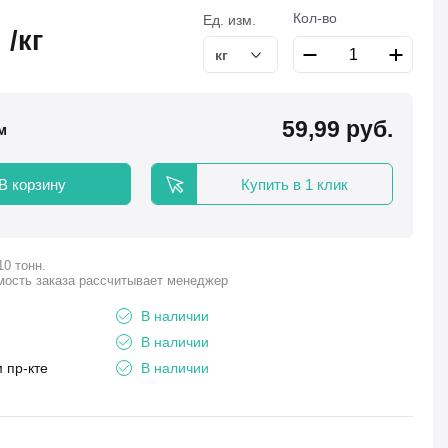
Кол-во
Ед. изм.
.
/кг
кг
59,99 руб.
 м
В корзину
Купить в 1 клик
10 тонн.
мость заказа рассчитывает менеджер
В наличии
В наличии
 пр-кте
В наличии