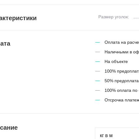
Размер уголок:
актеристики
Оплата на расче
ата
Наличными в о
На объекте
100% предоплат
50% предоплата,
100% оплата по 
Отсрочка платеж
сание
кг в м