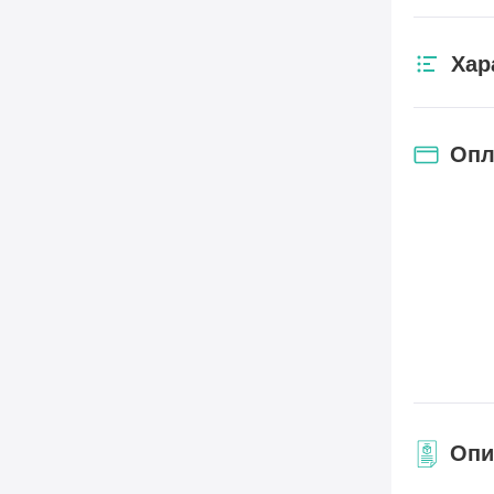
Хар
Опл
Опи