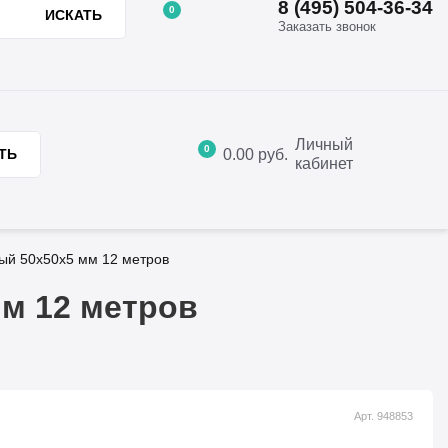
8 (495) 504-36-34
0
ИСКАТЬ
Заказать звонок
8 (495) 504-36-34
ции
Отзывы
Контакты
Заказать звонок
Личный
0
0.00
руб.
ТЬ
кабинет
ый 50х50х5 мм 12 метров
м 12 метров
Арт. 948853