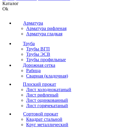
Каталог
Ok
Арматура
Арматура рифленая
Арматура гладкая
Труба
Трубы ВГП
Трубы ЭСВ
Трубы профильные
Дорожная сетка
Рабица
Сварная (кладочная)
Плоский прокат
Лист холоднокатаный
Лист рифленый
Лист оцинкованный
Лист горячекатаный
Сортовой прокат
Квадрат стальной
Круг металлический