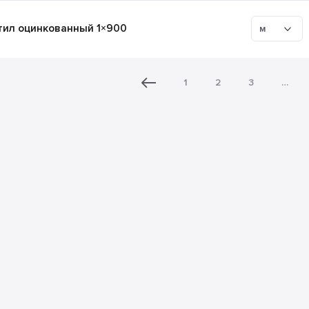
ил оцинкованный 1×900
м
1
2
3
…
Описани