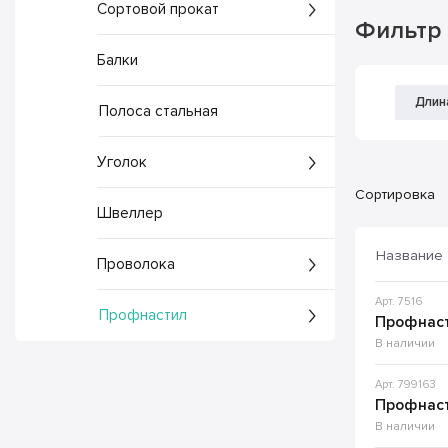
Сортовой прокат
Фильтр
Балки
Длин
Полоса стальная
Уголок
Сортировка
Швеллер
Название
Проволока
Арт. 7516
Профнастил
Профнаст
В наличии
Арт. 799163
Профнаст
В наличии