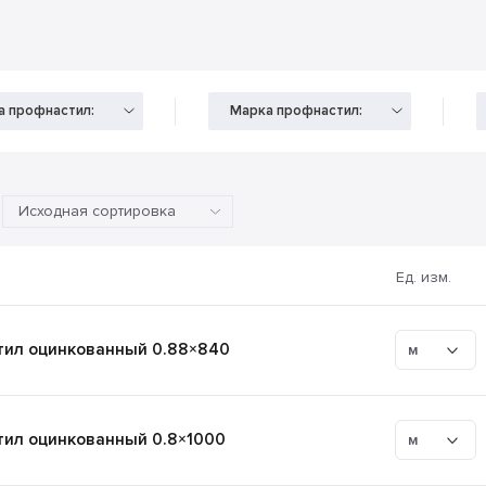
а профнастил:
Марка профнастил:
Ед. изм.
ил оцинкованный 0.88×840
м
ил оцинкованный 0.8×1000
м