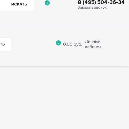
8 (495) 504-36-34
0
ИСКАТЬ
Заказать звонок
8 (495) 504-36-34
ции
Отзывы
Контакты
Заказать звонок
Личный
0
0.00
руб.
ТЬ
кабинет