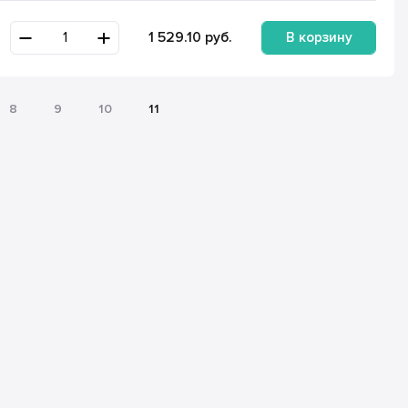
В корзину
1 529.10
руб.
8
9
10
11
е заказа