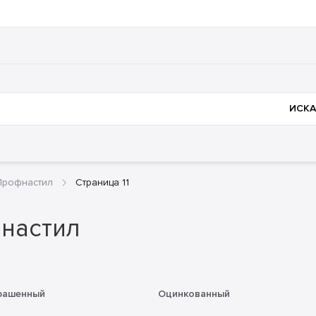
нии
Полезное
Доставка и оплата
Металлоконструк
ИСКА
Профнастил
Страница 11
настил
рашенный
Оцинкованный